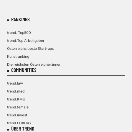
RANKINGS
trend. Top500
trend.Top Arbeitgeber
Österreichs beste Start-ups
Kunstranking
Die reichsten Österreicher:innen
COMMUNITIES
trend.law
trend.med
trend.KMU
trend.female
trend.invest
trend.LUXURY
ÜBER TREND.