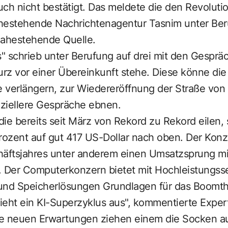
h nicht bestätigt. Das meldete die den Revolutio
nahestehende Nachrichtenagentur Tasnim unter Be
ahestehende Quelle.
" schrieb unter Berufung auf drei mit den Gesprä
z vor einer Übereinkunft stehe. Diese könne die 
 verlängern, zur Wiedereröffnung der Straße vo
ziellere Gespräche ebnen.
 die bereits seit März von Rekord zu Rekord eilen,
ozent auf gut 417 US-Dollar nach oben. Der Konz
häftsjahres unter anderem einen Umsatzsprung mi
. Der Computerkonzern bietet mit Hochleistungss
nd Speicherlösungen Grundlagen für das Boomth
o sieht ein KI-Superzyklus aus", kommentierte Expe
Die neuen Erwartungen ziehen einem die Socken a