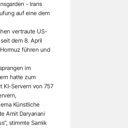
nsgarden - Irans
rufung auf eine dem
chen vertraute US-
seit dem 8. April
n Hormuz führen und
 sprangen im
ern hatte zum
t KI-Servern von 757
ervern,
ema Künstliche
rte Amit Daryanani
us", stimmte Samik