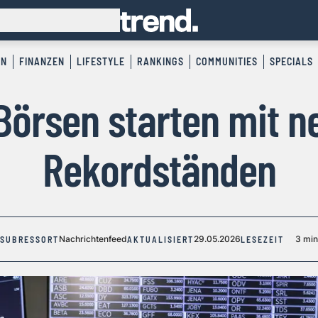
EN
FINANZEN
LIFESTYLE
RANKINGS
COMMUNITIES
SPECIALS
Börsen starten mit n
Rekordständen
Nachrichtenfeed
29.05.2026
3 min
SUBRESSORT
AKTUALISIERT
LESEZEIT