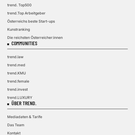
trend. Top500
trend.Top Arbeitgeber
Österreichs beste Start-ups
Kunstranking
Die reichsten Österreicher:innen
COMMUNITIES
trend.law
trend.med
trend.KMU
trend.female
trend.invest
trend.LUXURY
ÜBER TREND.
Mediadaten & Tarife
Das Team
Kontakt