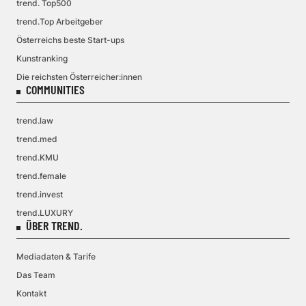
trend. Top500
trend.Top Arbeitgeber
Österreichs beste Start-ups
Kunstranking
Die reichsten Österreicher:innen
COMMUNITIES
trend.law
trend.med
trend.KMU
trend.female
trend.invest
trend.LUXURY
ÜBER TREND.
Mediadaten & Tarife
Das Team
Kontakt