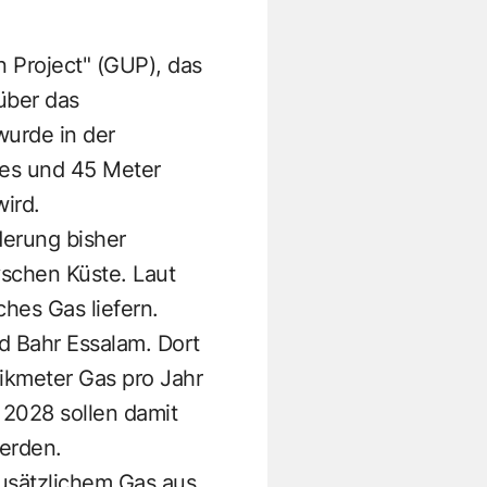
n Project" (GUP), das
über das
wurde in der
res und 45 Meter
ird.
derung bisher
byschen Küste. Laut
ches Gas liefern.
ld Bahr Essalam. Dort
bikmeter Gas pro Jahr
s 2028 sollen damit
werden.
zusätzlichem Gas aus