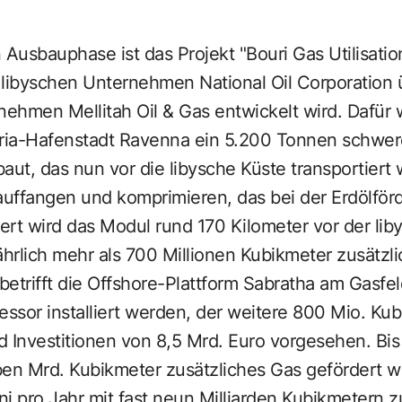
 Ausbauphase ist das Projekt "Bouri Gas Utilisatio
ibyschen Unternehmen National Oil Corporation 
ehmen Mellitah Oil & Gas entwickelt wird. Dafür 
dria-Hafenstadt Ravenna ein 5.200 Tonnen schwe
t, das nun vor die libysche Küste transportiert w
auffangen und komprimieren, das bei der Erdölför
liert wird das Modul rund 170 Kilometer vor der li
jährlich mehr als 700 Millionen Kubikmeter zusätzli
 betrifft die Offshore-Plattform Sabratha am Gasfe
essor installiert werden, der weitere 800 Mio. Ku
ind Investitionen von 8,5 Mrd. Euro vorgesehen. Bi
eben Mrd. Kubikmeter zusätzliches Gas gefördert 
i pro Jahr mit fast neun Milliarden Kubikmetern 