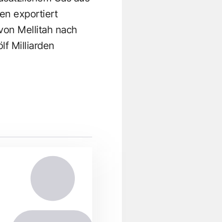
ien exportiert
von Mellitah nach
lf Milliarden