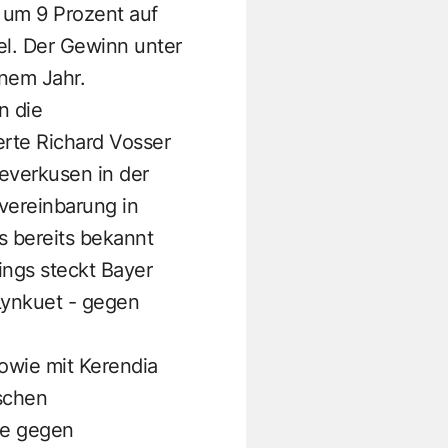
 um 9 Prozent auf
el. Der Gewinn unter
inem Jahr.
n die
rte Richard Vosser
everkusen in der
vereinbarung in
as bereits bekannt
ings steckt Bayer
Lynkuet - gegen
owie mit Kerendia
ischen
ie gegen