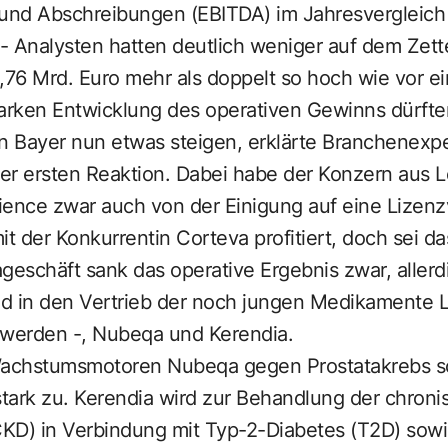
 und Abschreibungen (EBITDA) im Jahresvergleich
 - Analysten hatten deutlich weniger auf dem Zett
,76 Mrd. Euro mehr als doppelt so hoch wie vor e
tarken Entwicklung des operativen Gewinns dürfte
 Bayer nun etwas steigen, erklärte Branchenexpe
er ersten Reaktion. Dabei habe der Konzern aus L
ience zwar auch von der Einigung auf eine Lizenz
it der Konkurrentin Corteva profitiert, doch sei d
eschäft sank das operative Ergebnis zwar, allerd
eld in den Vertrieb der noch jungen Medikamente 
werden -, Nubeqa und Kerendia.
Wachstumsmotoren Nubeqa gegen Prostatakrebs s
stark zu. Kerendia wird zur Behandlung der chron
KD) in Verbindung mit Typ-2-Diabetes (T2D) sow