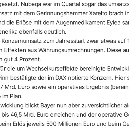
gesetzt. Nubeqa war im Quartal sogar das umsatzs
satz mit dem Gerinnungshemmer Xarelto brach i
und die Erlöse mit dem Augenmedikament Eylea s
erika ebenfalls deutlich.
der Konzernumsatz zum Jahresstart zwar etwas auf 
en Effekten aus Währungsumrechnungen. Diese au
on gut 4 Prozent.
für die um Wechselkurseffekte bereinigte Entwic
nn bestätigte der im DAX notierte Konzern. Hier s
7 Mrd. Euro sowie ein operatives Ergebnis (berei
o im Plan.
wicklung blickt Bayer nun aber zuversichtlicher a
 bis 46,5 Mrd. Euro erreichen und der operative G
beim Erlös jeweils 500 Millionen Euro und beim G