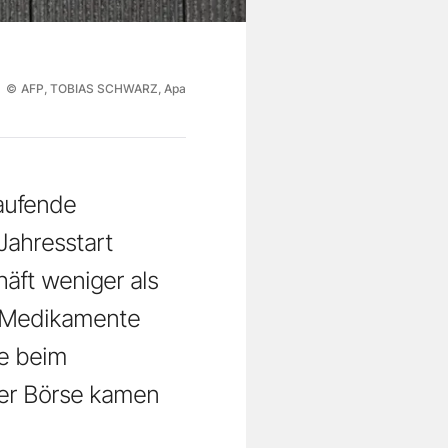
©
AFP, TOBIAS SCHWARZ, Apa
aufende
ahresstart
äft weniger als
e Medikamente
ie beim
der Börse kamen