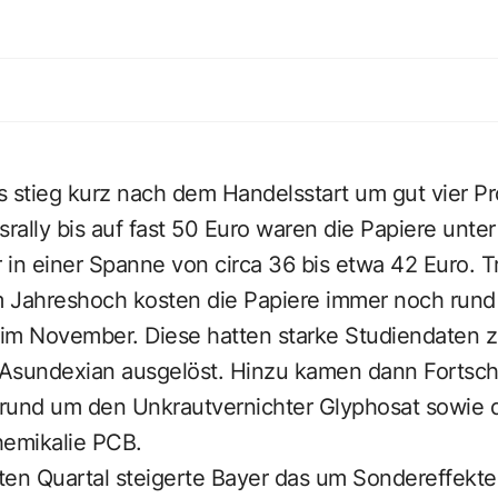
s stieg kurz nach dem Handelsstart um gut vier P
srally bis auf fast 50 Euro waren die Papiere unte
r in einer Spanne von circa 36 bis etwa 42 Euro. T
 Jahreshoch kosten die Papiere immer noch rund
y im November. Diese hatten starke Studiendaten 
undexian ausgelöst. Hinzu kamen dann Fortschr
n rund um den Unkrautvernichter Glyphosat sowie d
emikalie PCB.
ten Quartal steigerte Bayer das um Sondereffekte