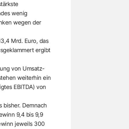
tärkste
ndes wenig
anken wegen der
13,4 Mrd. Euro, das
sgeklammert ergibt
klung von Umsatz-
tehen weiterhin ein
nigtes EBITDA) von
ls bisher. Demnach
ewinn 9,4 bis 9,9
ewinn jeweils 300