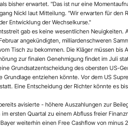
als bisher erwartet. "Das ist nur eine Momentauf
ang Nickl laut Mitteilung. "Wir erwarten für den 
n der Entwicklung der Wechselkurse."
sstreit gab es keine wesentlichen Neuigkeiten. A
 Februar angekündigten, milliardenschweren Samm
om Tisch zu bekommen. Die Kläger müssen bis A
örung zur finalen Genehmigung findet im Juli sta
 eine Grundsatzentscheidung des obersten US-Geri
ie Grundlage entziehen könnte. Vor dem US Supr
statt. Eine Entscheidung der Richter könnte es bi
 bereits avisierte - höhere Auszahlungen zur Bei
im ersten Quartal zu einem Abfluss freier Finanzm
t Bayer weiterhin einen Free Cashflow von minus 2