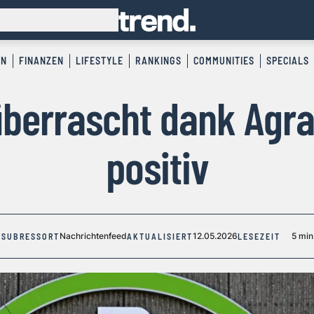
EN
FINANZEN
LIFESTYLE
RANKINGS
COMMUNITIES
SPECIALS
überrascht dank Agra
positiv
Nachrichtenfeed
12.05.2026
5 min
SUBRESSORT
AKTUALISIERT
LESEZEIT