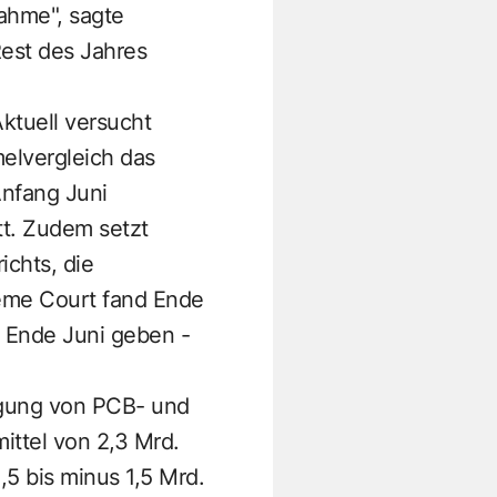
nahme", sagte
Rest des Jahres
ktuell versucht
elvergleich das
nfang Juni
tt. Zudem setzt
chts, die
eme Court fand Ende
s Ende Juni geben -
legung von PCB- und
ittel von 2,3 Mrd.
,5 bis minus 1,5 Mrd.