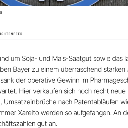
a
ICHTENFEED
und um Soja- und Mais-Saatgut sowie das l
en Bayer zu einem überraschend starken J
 sank der operative Gewinn im Pharmagesch
artet. Hier verkaufen sich noch recht neu
ut, Umsatzeinbrüche nach Patentabläufen w
mmer Xarelto werden so aufgefangen. An 
chäftszahlen gut an.