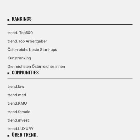
RANKINGS
trend. Top500
trend.Top Arbeitgeber
Österreichs beste Start-ups
Kunstranking
Die reichsten Österreicher:innen
COMMUNITIES
trend.law
trend.med
trend.KMU
trend.female
trend.invest
trend.LUXURY
ÜBER TREND.