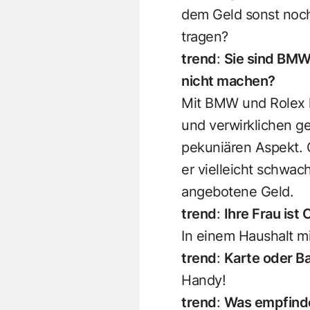
dem Geld sonst noch 
tragen?
trend
:
Sie sind BMW
nicht machen?
Mit BMW und Rolex h
und verwirklichen ge
pekuniären Aspekt. G
er vielleicht schwach
angebotene Geld.
trend
:
Ihre Frau ist
In einem Haushalt mi
trend
:
Karte oder B
Handy!
trend
:
Was empfinde