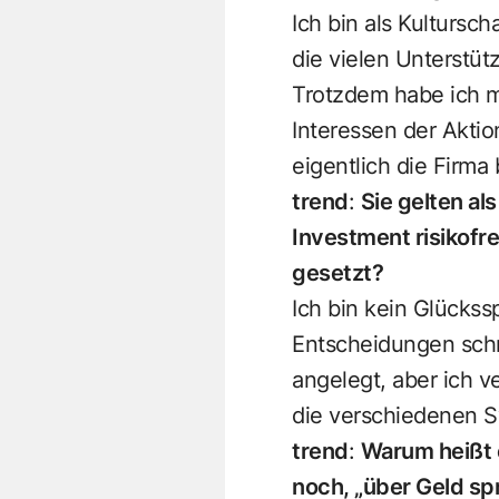
Ich bin als Kultursch
die vielen Unterstü
Trotzdem habe ich m
Interessen der Aktio
eigentlich die Firm
trend
:
Sie gelten al
Investment risikofr
gesetzt?
Ich bin kein Glückss
Entscheidungen schn
angelegt, aber ich v
die verschiedenen S
trend
:
Warum heißt 
noch, „über Geld sp