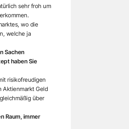
atürlich sehr froh um
 herkommen.
arktes, wo die
n, welche ja
 in Sachen
zept haben Sie
it risikofreudigen
m Aktienmarkt Geld
 gleichmäßig über
hen Raum, immer