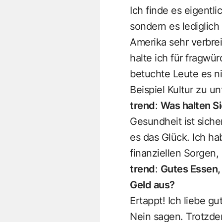
Ich finde es eigentl
sondern es lediglic
Amerika sehr verbrei
halte ich für fragwür
betuchte Leute es n
Beispiel Kultur zu un
trend
:
Was halten Si
Gesundheit ist siche
es das Glück. Ich ha
finanziellen Sorgen,
trend
:
Gutes Essen,
Geld aus?
Ertappt! Ich liebe 
Nein sagen. Trotzde