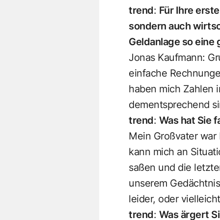
trend
:
Für Ihre erst
sondern auch wirtsch
Geldanlage so eine 
Jonas Kaufmann: Gru
einfache Rechnungen
haben mich Zahlen im
dementsprechend si
trend
:
Was hat Sie f
Mein Großvater war B
kann mich an Situati
saßen und die letzt
unserem Gedächtnis
leider, oder viellei
trend
:
Was ärgert S