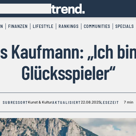
EN
FINANZEN
LIFESTYLE
RANKINGS
COMMUNITIES
SPECIALS
s Kaufmann: „Ich bin
Glücksspieler“
Kunst & Kultur
22.08.2025
7 min
SUBRESSORT
AKTUALISIERT
LESEZEIT