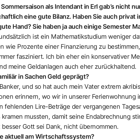
e Sommersaison als Intendant in Erl gab’s nicht n
aftlich eine gute Bilanz. Haben Sie auch privat 
gute Hand? Sie haben ja auch einige Semester Ma
ndsätzlich ist ein Mathematikstudium weniger da
 wie Prozente einer Finanzierung zu bestimmen, 
mer fasziniert. Ich bin eher ein konservativer M
nd meine Geldanlagen auch eher zurückhaltend.
amiliär in Sachen Geld geprägt?
anker, und so hat auch mein Vater extrem akribis
onen erinnern, wo wir in unserer Ferienwohnung in
en fehlenden Lire-Beträge der vergangenen Tage
 kramen mussten, damit seine Endabrechnung sti
cht besser Gott sei Dank, nicht übernommen.
ie aktuell am Wirtschaftssystem?