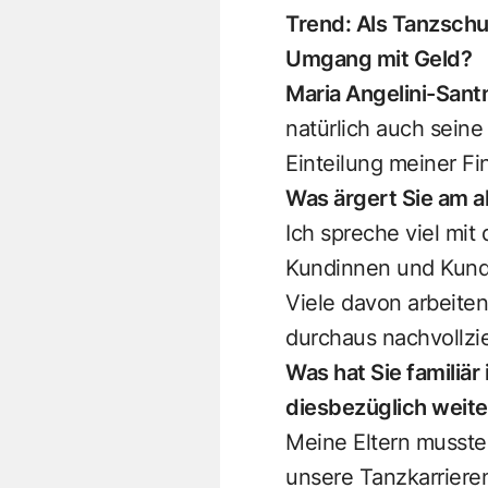
Trend: Als Tanzschu
Umgang mit Geld?
Maria Angelini-Sant
natürlich auch seine
Einteilung meiner Fi
Was ärgert Sie am a
Ich spreche viel mi
Kundinnen und Kund
Viele davon arbeite
durchaus nachvollzi
Was hat Sie familiä
diesbezüglich weite
Meine Eltern musst
unsere Tanzkarrieren