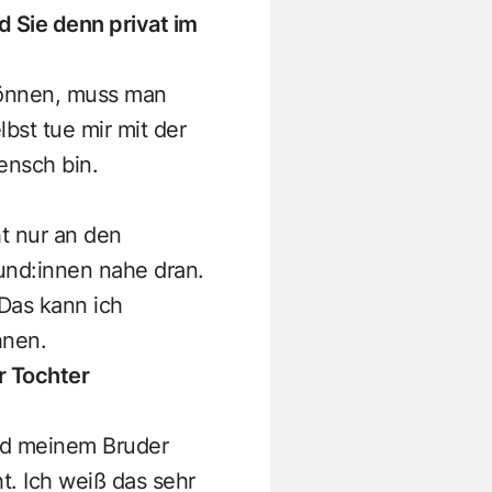
d Sie denn privat im
können, muss man
bst tue mir mit der
ensch bin.
t nur an den
nd:innen nahe dran.
Das kann ich
hnen.
r Tochter
nd meinem Bruder
t. Ich weiß das sehr