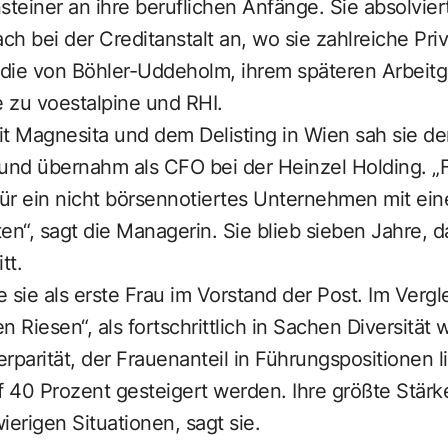
steiner an ihre beruflichen Anfänge. Sie absolvie
h bei der Creditanstalt an, wo sie zahlreiche Pri
r die von Böhler-Uddeholm, ihrem späteren Arbeitg
e zu voestalpine und RHI.
 Magnesita und dem Delisting in Wien sah sie den
 und übernahm als CFO bei der Heinzel Holding. „
ür ein nicht börsennotiertes Unternehmen mit ei
en“, sagt die Managerin. Sie blieb sieben Jahre, d
tt.
 sie als erste Frau im Vorstand der Post. Im Vergle
 Riesen“, als fortschrittlich in Sachen Diversität 
rparität, der Frauenanteil in Führungspositionen l
f 40 Prozent gesteigert werden. Ihre größte Stärk
ierigen Situationen, sagt sie.