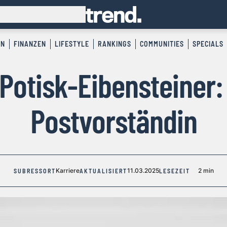
EN
FINANZEN
LIFESTYLE
RANKINGS
COMMUNITIES
SPECIALS
Potisk-Eibensteiner:
Postvorständin
Karriere
11.03.2025
2 min
SUBRESSORT
AKTUALISIERT
LESEZEIT