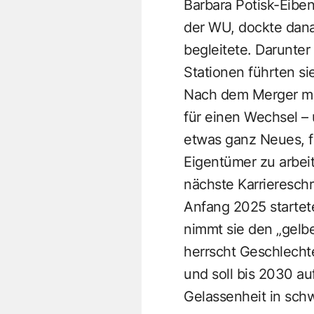
Barbara Potisk-Eiben
der WU, dockte danac
begleitete. Darunte
Stationen führten si
Nach dem Merger mit
für einen Wechsel –
etwas ganz Neues, f
Eigentümer zu arbeit
nächste Karriereschri
Anfang 2025 startete
nimmt sie den „gelben
herrscht Geschlechte
und soll bis 2030 au
Gelassenheit in schw