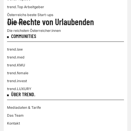
trend.Top Arbeitgeber
Österreichs beste Start-ups
Die Rechte von Urlaubenden
Kunstranking
Die reichsten Österreicher:innen
COMMUNITIES
trend.law
trend.med
trend.KMU
trend.female
trend.invest
trend.LUXURY
ÜBER TREND.
Mediadaten & Tarife
Das Team
Kontakt