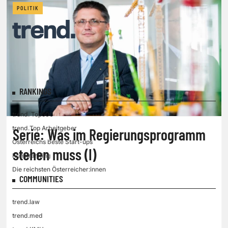
POLITIK
RANKINGS
trend. Top500
trend.Top Arbeitgeber
Serie: Was im Regierungsprogramm
Österreichs beste Start-ups
stehen muss (I)
Kunstranking
Die reichsten Österreicher:innen
COMMUNITIES
trend.law
trend.med