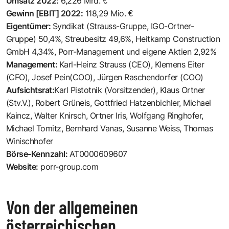
Umsatz 2022:
6,226 Mrd. €
Gewinn [EBIT] 2022:
118,29 Mio. €
Eigentümer:
Syndikat (Strauss-Gruppe, IGO-Ortner-
Gruppe) 50,4%, Streubesitz 49,6%, Heitkamp Construction
GmbH 4,34%, Porr-Management und eigene Aktien 2,92%
Management:
Karl-Heinz Strauss (CEO), Klemens Eiter
(CFO), Josef Pein(COO), Jürgen Raschendorfer (COO)
Aufsichtsrat:
Karl Pistotnik (Vorsitzender), Klaus Ortner
(Stv.V.), Robert Grüneis, Gottfried Hatzenbichler, Michael
Kaincz, Walter Knirsch, Ortner Iris, Wolfgang Ringhofer,
Michael Tomitz, Bernhard Vanas, Susanne Weiss, Thomas
Winischhofer
Börse-Kennzahl:
AT0000609607
Website:
porr-group.com
Von der allgemeinen
österreichischen