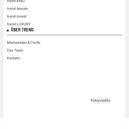
trend.KMU
trend.female
trend.invest
trend.LUXURY
ÜBER TREND.
Mediadaten & Tarife
Das Team
Kontakt
VGN MEDIEN HOLDING
Impressum
AGB / ANB
Kontakt-Datenschutz
Datenschutzpolicy
Tarife Print / Online
Redirect Sitemap
Cookie Einstellungen
Vertrag widerrufen
Fotocredits