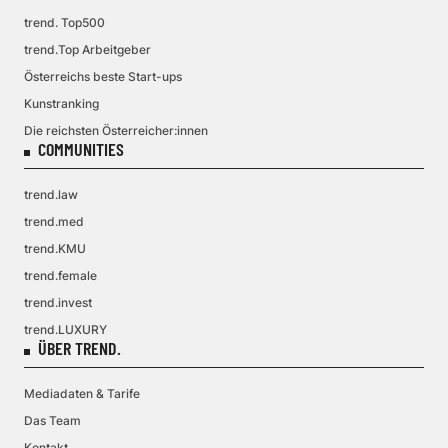
trend. Top500
trend.Top Arbeitgeber
Österreichs beste Start-ups
Kunstranking
Die reichsten Österreicher:innen
COMMUNITIES
trend.law
trend.med
trend.KMU
trend.female
trend.invest
trend.LUXURY
ÜBER TREND.
Mediadaten & Tarife
Das Team
Kontakt