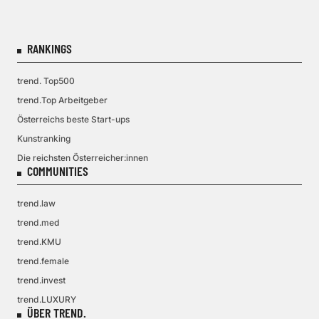
RANKINGS
trend. Top500
trend.Top Arbeitgeber
Österreichs beste Start-ups
Kunstranking
Die reichsten Österreicher:innen
COMMUNITIES
trend.law
trend.med
trend.KMU
trend.female
trend.invest
trend.LUXURY
ÜBER TREND.