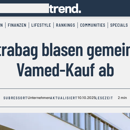
EN
FINANZEN
LIFESTYLE
RANKINGS
COMMUNITIES
SPECIALS
trabag blasen geme
Vamed-Kauf ab
Unternehmen
10.10.2025
2 min
SUBRESSORT
AKTUALISIERT
LESEZEIT