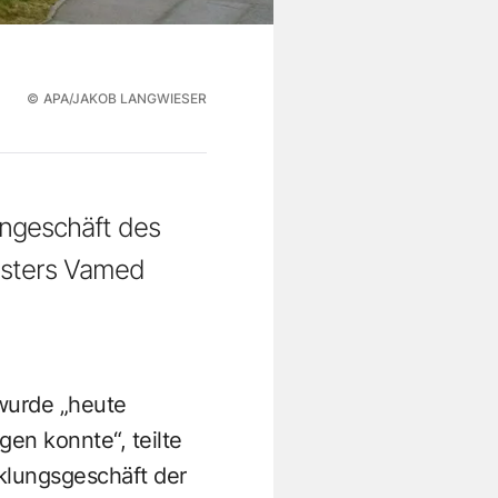
©
APA/JAKOB LANGWIESER
rngeschäft des
isters Vamed
wurde „heute
en konnte“, teilte
cklungsgeschäft der