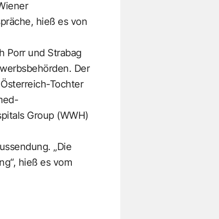
Wiener
präche, hieß es von
h Porr und Strabag
ewerbsbehörden. Der
 Österreich-Tochter
med-
spitals Group (WWH)
Aussendung. „Die
ng“, hieß es vom