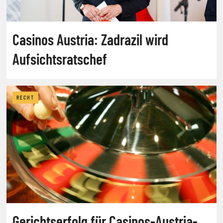
Casinos Austria: Zadrazil wird
Aufsichtsratschef
RECHT
Gerichtserfolg für Casinos-Austria-