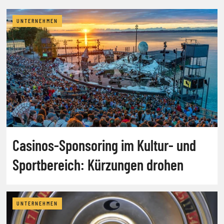
UNTERNEHMEN
Casinos-Sponsoring im Kultur- und
Sportbereich: Kürzungen drohen
UNTERNEHMEN