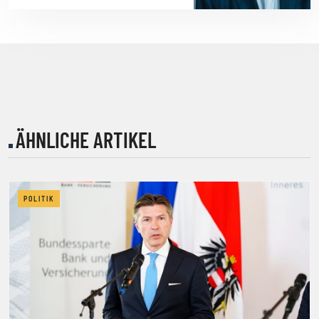
ÄHNLICHE ARTIKEL
POLITIK