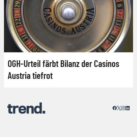
OGH-Urteil färbt Bilanz der Casinos
Austria tiefrot