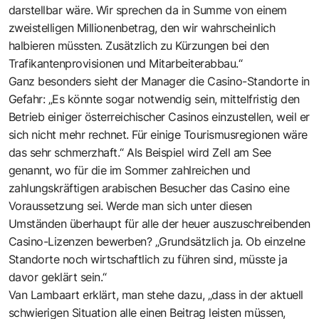
darstellbar wäre. Wir sprechen da in Summe von einem
zweistelligen Millionenbetrag, den wir wahrscheinlich
halbieren müssten. Zusätzlich zu Kürzungen bei den
Trafikantenprovisionen und Mitarbeiterabbau.“
Ganz besonders sieht der Manager die Casino-Standorte in
Gefahr: „Es könnte sogar notwendig sein, mittelfristig den
Betrieb einiger österreichischer Casinos einzustellen, weil er
sich nicht mehr rechnet. Für einige Tourismusregionen wäre
das sehr schmerzhaft.“ Als Beispiel wird Zell am See
genannt, wo für die im Sommer zahlreichen und
zahlungskräftigen arabischen Besucher das Casino eine
Voraussetzung sei. Werde man sich unter diesen
Umständen überhaupt für alle der heuer auszuschreibenden
Casino-Lizenzen bewerben? „Grundsätzlich ja. Ob einzelne
Standorte noch wirtschaftlich zu führen sind, müsste ja
davor geklärt sein.“
Van Lambaart erklärt, man stehe dazu, „dass in der aktuell
schwierigen Situation alle einen Beitrag leisten müssen,