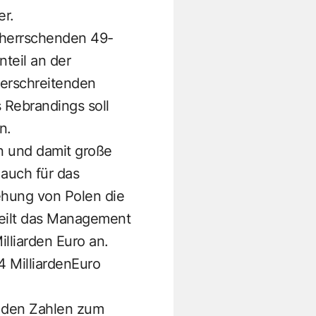
er.
beherrschenden 49-
teil an der
berschreitenden
 Rebrandings soll
n.
n und damit große
auch für das
ehung von Polen die
peilt das Management
lliarden Euro an.
4 MilliardenEuro
it den Zahlen zum