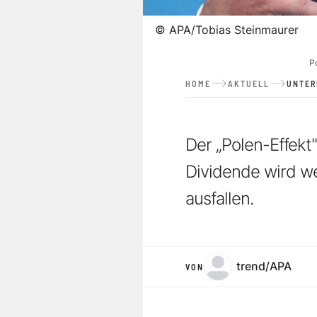
©
APA/Tobias Steinmaurer
P
HOME
AKTUELL
UNTE
Der „Polen-Effekt
Dividende wird w
ausfallen.
trend/APA
VON