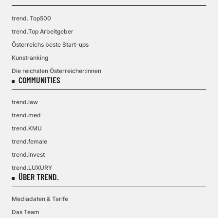
trend. Top500
trend.Top Arbeitgeber
Österreichs beste Start-ups
Kunstranking
Die reichsten Österreicher:innen
COMMUNITIES
trend.law
trend.med
trend.KMU
trend.female
trend.invest
trend.LUXURY
ÜBER TREND.
Mediadaten & Tarife
Das Team