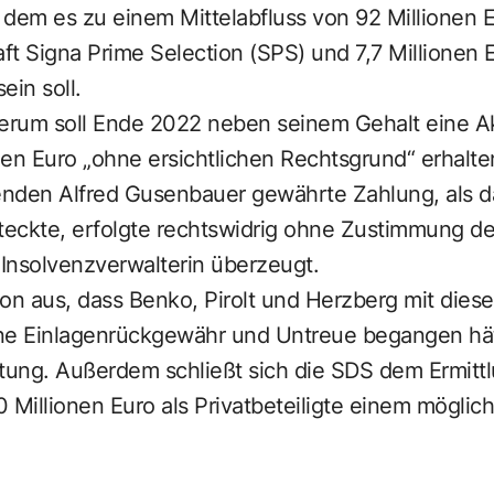
i dem es zu einem Mittelabfluss von 92 Millionen 
t Signa Prime Selection (SPS) und 7,7 Millionen 
in soll.
erum soll Ende 2022 neben seinem Gehalt eine A
nen Euro „ohne ersichtlichen Rechtsgrund“ erhalt
zenden Alfred Gusenbauer gewährte Zahlung, als
 steckte, erfolgte rechtswidrig ohne Zustimmung de
e Insolvenzverwalterin überzeugt.
on aus, dass Benko, Pirolt und Herzberg mit dies
 Einlagenrückgewähr und Untreue begangen hätten
ung. Außerdem schließt sich die SDS dem Ermittl
 Millionen Euro als Privatbeteiligte einem möglic