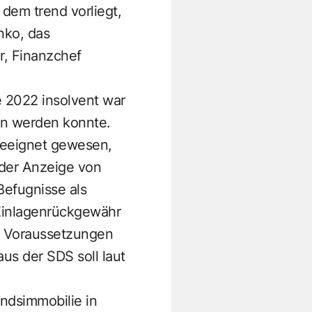
dem trend vorliegt,
nko, das
, Finanzchef
e 2022 insolvent war
en werden konnte.
geeignet gewesen,
n der Anzeige von
Befugnisse als
 Einlagenrückgewähr
n Voraussetzungen
s der SDS soll laut
andsimmobilie in