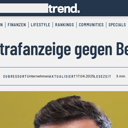
EN
FINANZEN
LIFESTYLE
RANKINGS
COMMUNITIES
SPECIALS
trafanzeige gegen B
Unternehmen
17.04.2025
3 min
SUBRESSORT
AKTUALISIERT
LESEZEIT