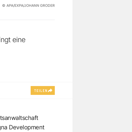
©
APA/EXPA/JOHANN GRODER
ingt eine
TEILEN
atsanwaltschaft
igna Development