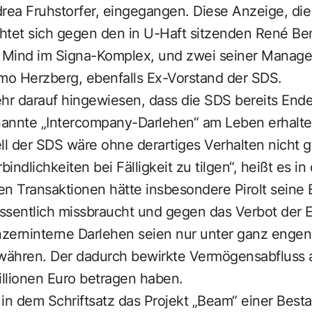
rea Fruhstorfer, eingegangen. Diese Anzeige, die 
richtet sich gegen den in U-Haft sitzenden René Be
Mind im Signa-Komplex, und zwei seiner Manager
imo Herzberg, ebenfalls Ex-Vorstand der SDS.
ehr darauf hingewiesen, dass die SDS bereits End
annte „Intercompany-Darlehen“ am Leben erhalt
l der SDS wäre ohne derartiges Verhalten nicht 
ndlichkeiten bei Fälligkeit zu tilgen“, heißt es i
sen Transaktionen hätte insbesondere Pirolt seine 
ssentlich missbraucht und gegen das Verbot der
zerninterne Darlehen seien nur unter ganz enge
ähren. Der dadurch bewirkte Vermögensabfluss au
llionen Euro betragen haben.
in dem Schriftsatz das Projekt „Beam“ einer Best