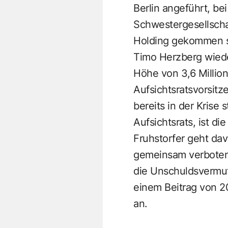
Berlin angeführt, be
Schwestergesellschaf
Holding gekommen se
Timo Herzberg wied
Höhe von 3,6 Millio
Aufsichtsratsvorsit
bereits in der Krise
Aufsichtsrats, ist di
Fruhstorfer geht dav
gemeinsam verbotene
die Unschuldsvermut
einem Beitrag von 20
an.