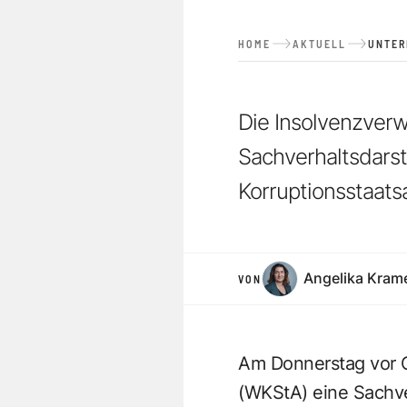
HOME
AKTUELL
UNTE
Die Insolvenzverw
Sachverhaltsdarst
Korruptionsstaats
Angelika Kram
VON
Am Donnerstag vor Os
(WKStA) eine Sachve