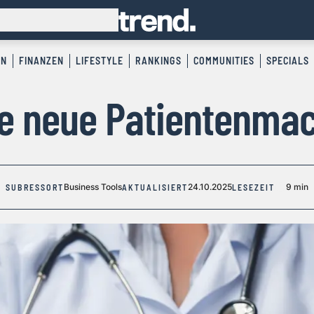
EN
FINANZEN
LIFESTYLE
RANKINGS
COMMUNITIES
SPECIALS
e neue Patientenma
Business Tools
24.10.2025
9 min
SUBRESSORT
AKTUALISIERT
LESEZEIT