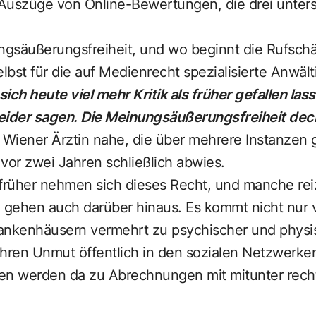
d Auszüge von Online-Bewertungen, die drei unters
.
gsäußerungsfreiheit, und wo beginnt die Rufsch
elbst für die auf Medienrecht spezialisierte Anwäl
ich heute viel mehr Kritik als früher gefallen la
leider sagen. Die Meinungsäußerungsfreiheit deckt
 Wiener Ärztin nahe, die über mehrere Instanzen 
vor zwei Jahren schließlich abwies.
rüher nehmen sich dieses Recht, und manche reiz
gehen auch darüber hinaus. Es kommt nicht nur v
ankenhäusern vermehrt zu psychischer und physi
 ihren Unmut öffentlich in den sozialen Netzwerken
n werden da zu Abrechnungen mit mitunter rech