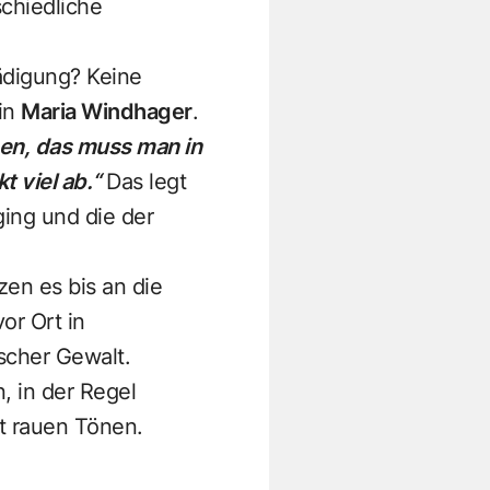
chiedliche
ädigung? Keine
tin
Maria Windhager
.
ssen, das muss man in
 viel ab.“
Das legt
ging und die der
en es bis an die
or Ort in
scher Gewalt.
, in der Regel
t rauen Tönen.