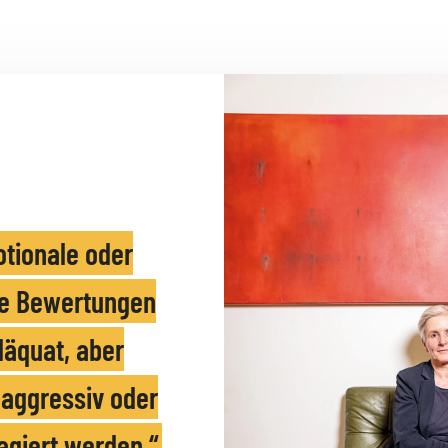
tionale oder
he Bewertungen
däquat, aber
 aggressiv oder
eagiert werden.