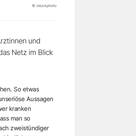
©
istockphoto
 Ärztinnen und
das Netz im Blick
sehen. So etwas
 unseriöse Aussagen
wer kranken
dass man so
nach zweistündiger