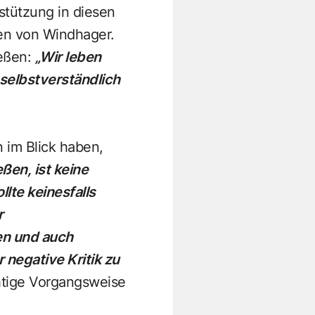
stützung in diesen
aten von Windhager.
ießen:
„Wir leben
 selbstverständlich
n im Blick haben,
ßen, ist keine
lte keinesfalls
r
en und auch
r negative Kritik zu
chtige Vorgangsweise