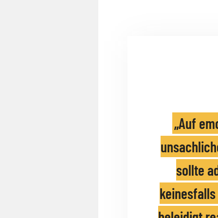
Auf emo
unsachlic
sollte a
keinesfalls
beleidigt r