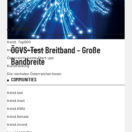
RANKINGS
trend. Top500
ÖGVS-Test Breitband – Große
trend.Top Arbeitgeber
Österreichs beste Start-ups
Bandbreite
Kunstranking
Die reichsten Österreicher:innen
COMMUNITIES
trend.law
trend.med
trend.KMU
trend.female
trend.invest