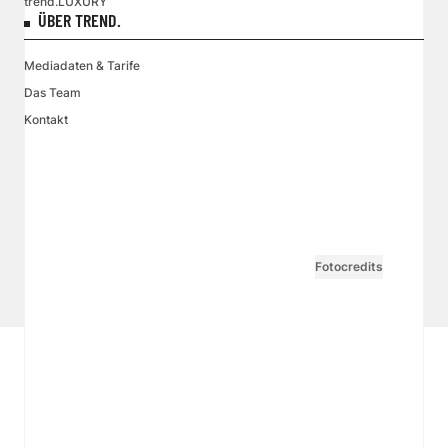
trend.LUXURY
ÜBER TREND.
Mediadaten & Tarife
Das Team
Kontakt
VGN MEDIEN HOLDING
Impressum
AGB / ANB
Kontakt-Datenschutz
Datenschutzpolicy
Tarife Print / Online
Redirect Sitemap
Cookie Einstellungen
Vertrag widerrufen
Fotocredits