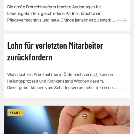
Die große Erbrechtsreform brachte Änderungen für
Lebensgefährten, geschiedene Partner, brachte ein
Pflegevermächtnis und neue Gründe jemanden zu enterben
und strengere Regeln für Testamtentszeugen.
RECHT
Lohn für verletzten Mitarbeiter
zurückfordern
Wenn sich ein Arbeitnehmer in Österreich verletzt, können
Heilungsprozess und Krankenstand Wochen dauern.
Dienstgeber können vom Schadensverursacher den in der
Zeit bezahlten Lohn zurückfordern. Rolan...
RECHT