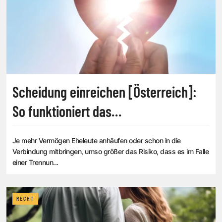
Scheidung einreichen [Österreich]:
So funktioniert das
Scheidungsverfahren, die
Je mehr Vermögen Eheleute anhäufen oder schon in die
erforderliche Unterlagen und Kosten
Verbindung mitbringen, umso größer das Risiko, dass es im Falle
einer Trennun...
RECHT