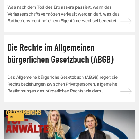
Was nach dem Tod des Erblassers passiert, wann das
Verlassenschaftsvermögen verkauft werden darf, was das
Fortbetriebsrecht bei einem Eigentümerwechsel bedeutet
und welche Möglichkeiten es für Einzelu...
RECHT
Die Rechte im Allgemeinen
bürgerlichen Gesetzbuch (ABGB)
Das Allgemeine bürgerliche Gesetzbuch (ABGB) regelt die
Rechtsbeziehungen zwischen Privatpersonen, allgemeine
Bestimmungen des bürgerlichen Rechts wie dem
Eigentums- und Besitzrecht, Personenrecht, Fa...
RECHT