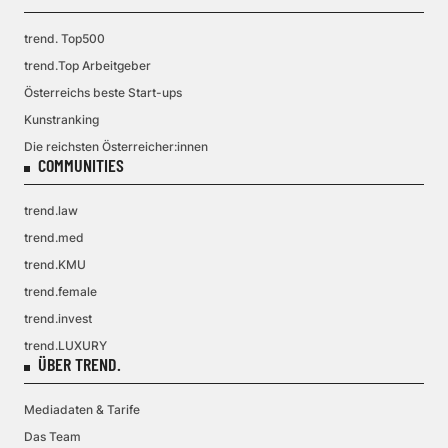
trend. Top500
trend.Top Arbeitgeber
Österreichs beste Start-ups
Kunstranking
Die reichsten Österreicher:innen
COMMUNITIES
trend.law
trend.med
trend.KMU
trend.female
trend.invest
trend.LUXURY
ÜBER TREND.
Mediadaten & Tarife
Das Team