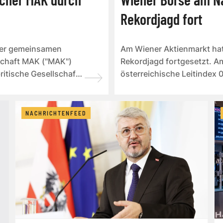
Rekordjagd fort
der gemeinsamen
Am Wiener Aktienmarkt ha
schaft MAK ("MAK")
Rekordjagd fortgesetzt. 
ritische Gesellschaft
österreichische Leitindex 
ATX Prime ging es um 0...
NACHRICHTENFEED