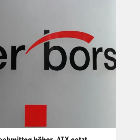
chmittag höher, ATX setzt