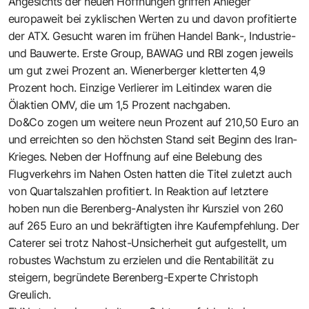
Angesichts der neuen Hoffnungen griffen Anleger
europaweit bei zyklischen Werten zu und davon profitierte
der ATX. Gesucht waren im frühen Handel Bank-, Industrie-
und Bauwerte. Erste Group, BAWAG und RBI zogen jeweils
um gut zwei Prozent an. Wienerberger kletterten 4,9
Prozent hoch. Einzige Verlierer im Leitindex waren die
Ölaktien OMV, die um 1,5 Prozent nachgaben.
Do&Co zogen um weitere neun Prozent auf 210,50 Euro an
und erreichten so den höchsten Stand seit Beginn des Iran-
Krieges. Neben der Hoffnung auf eine Belebung des
Flugverkehrs im Nahen Osten hatten die Titel zuletzt auch
von Quartalszahlen profitiert. In Reaktion auf letztere
hoben nun die Berenberg-Analysten ihr Kursziel von 260
auf 265 Euro an und bekräftigten ihre Kaufempfehlung. Der
Caterer sei trotz Nahost-Unsicherheit gut aufgestellt, um
robustes Wachstum zu erzielen und die Rentabilität zu
steigern, begründete Berenberg-Experte Christoph
Greulich.