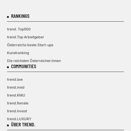
RANKINGS
trend. Top500
trend.Top Arbeitgeber
Österreichs beste Start-ups
Kunstranking
Die reichsten Österreicher:innen
COMMUNITIES
trend.law
trend.med
trend.KMU
trend.female
trend.invest
trend.LUXURY
ÜBER TREND.