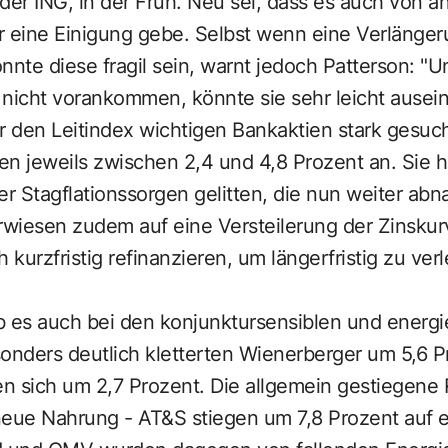
der ING, in der Früh. Neu sei, dass es auch von a
ür eine Einigung gebe. Selbst wenn eine Verlänge
te diese fragil sein, warnt jedoch Patterson: "Un
icht vorankommen, könnte sie sehr leicht auseina
r den Leitindex wichtigen Bankaktien stark gesuch
 jeweils zwischen 2,4 und 4,8 Prozent an. Sie h
er Stagflationssorgen gelitten, die nun weiter ab
wiesen zudem auf eine Versteilerung der Zinsku
 kurzfristig refinanzieren, um längerfristig zu verl
b es auch bei den konjunktursensiblen und energi
sonders deutlich kletterten Wienerberger um 5,6 P
en sich um 2,7 Prozent. Die allgemein gestiegene 
neue Nahrung - AT&S stiegen um 7,8 Prozent auf 