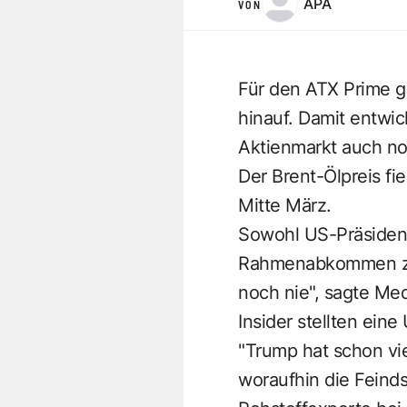
APA
VON
Für den ATX Prime g
hinauf. Damit entwic
Aktienmarkt auch no
Der Brent-Ölpreis fi
Mitte März.
Sowohl US-Präsident 
Rahmenabkommen zur
noch nie", sagte Me
Insider stellten ein
"Trump hat schon vi
woraufhin die Feind