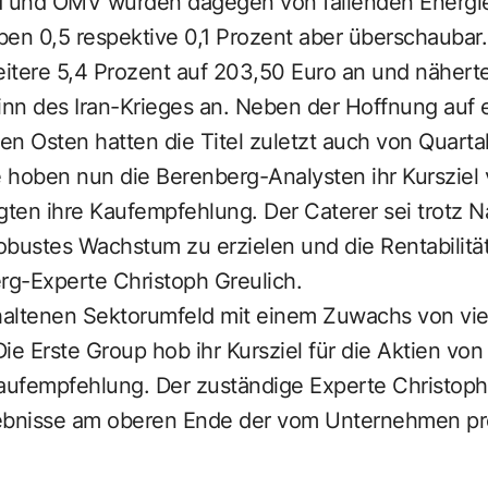
d und OMV wurden dagegen von fallenden Energie
eben 0,5 respektive 0,1 Prozent aber überschaubar.
ere 5,4 Prozent auf 203,50 Euro an und näherte
nn des Iran-Krieges an. Neben der Hoffnung auf 
n Osten hatten die Titel zuletzt auch von Quartals
e hoben nun die Berenberg-Analysten ihr Kursziel
gten ihre Kaufempfehlung. Der Caterer sei trotz 
robustes Wachstum zu erzielen und die Rentabilität
g-Experte Christoph Greulich.
altenen Sektorumfeld mit einem Zuwachs von vie
 Die Erste Group hob ihr Kursziel für die Aktien vo
Kaufempfehlung. Der zuständige Experte Christoph
ebnisse am oberen Ende der vom Unternehmen pr