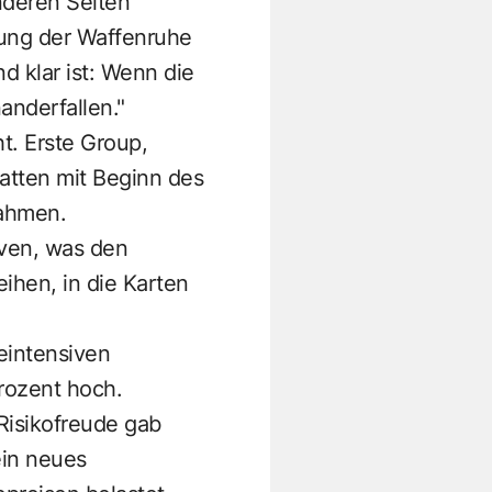
nderen Seiten
rung der Waffenruhe
d klar ist: Wenn die
nderfallen."
t. Erste Group,
atten mit Beginn des
nahmen.
rven, was den
eihen, in die Karten
eintensiven
rozent hoch.
Risikofreude gab
ein neues