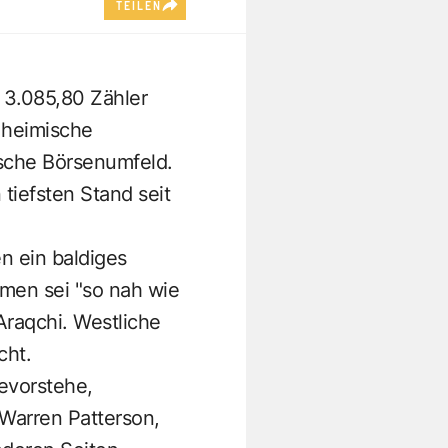
TEILEN
 3.085,80 Zähler
e heimische
ische Börsenumfeld.
 tiefsten Stand seit
n ein baldiges
men sei "so nah wie
Araqchi. Westliche
cht.
evorstehe,
 Warren Patterson,