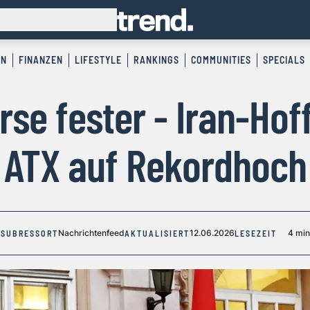
EN
FINANZEN
LIFESTYLE
RANKINGS
COMMUNITIES
SPECIALS
rse fester - Iran-Hof
ATX auf Rekordhoch
Nachrichtenfeed
12.06.2026
4 min
SUBRESSORT
AKTUALISIERT
LESEZEIT