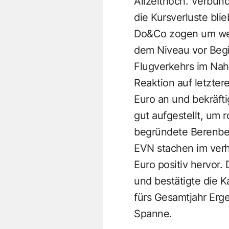
Allzeithoch. Verbun
die Kursverluste bli
Do&Co zogen um weit
dem Niveau vor Begi
Flugverkehrs im Nahe
Reaktion auf letzter
Euro an und bekräfti
gut aufgestellt, um 
begründete Berenber
EVN stachen im verh
Euro positiv hervor.
und bestätigte die 
fürs Gesamtjahr Erg
Spanne.