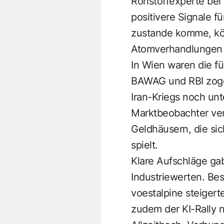
Rohstoffexperte bei 
positivere Signale f
zustande komme, könn
Atomverhandlungen n
In Wien waren die fü
BAWAG und RBI zogen
Iran-Kriegs noch unt
Marktbeobachter ver
Geldhäusern, die sich
spielt.
Klare Aufschläge ga
Industriewerten. Be
voestalpine steigert
zudem der KI-Rally 