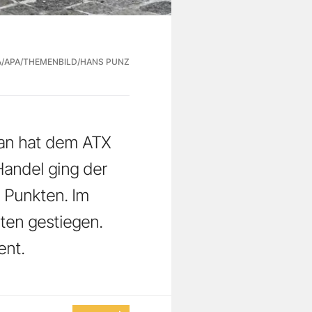
A/APA/THEMENBILD/HANS PUNZ
ran hat dem ATX
andel ging der
1 Punkten. Im
ten gestiegen.
ent.