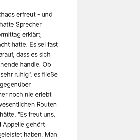
haos erfreut - und
 hatte Sprecher
mittag erklärt,
ht hatte. Es sei fast
auf, dass es sich
enende handle. Ob
ehr ruhig", es fließe
 gegenüber
er noch nie erlebt
 wesentlichen Routen
ätte. "Es freut uns,
d Appelle gehört
geleistet haben. Man