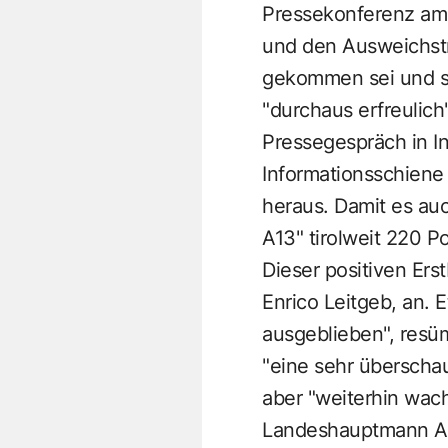
Pressekonferenz am 
und den Ausweichstre
gekommen sei und sic
"durchaus erfreulic
Pressegespräch in In
Informationsschiene 
heraus. Damit es au
A13" tirolweit 220 Po
Dieser positiven Ers
Enrico Leitgeb, an. 
ausgeblieben", resüm
"eine sehr überscha
aber "weiterhin wach
Landeshauptmann An