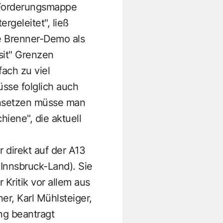
e Forderungsmappe
rgeleitet", ließ
ie Brenner-Demo als
sit" Grenzen
ach zu viel
sse folglich auch
nsetzen müsse man
iene", die aktuell
direkt auf der A13
 Innsbruck-Land). Sie
 Kritik vor allem aus
er, Karl Mühlsteiger,
ng beantragt