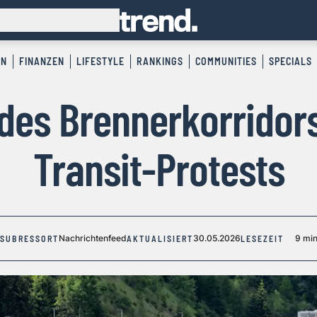
EN
FINANZEN
LIFESTYLE
RANKINGS
COMMUNITIES
SPECIALS
 des Brennerkorridor
Transit-Protests
Nachrichtenfeed
30.05.2026
9 mi
SUBRESSORT
AKTUALISIERT
LESEZEIT