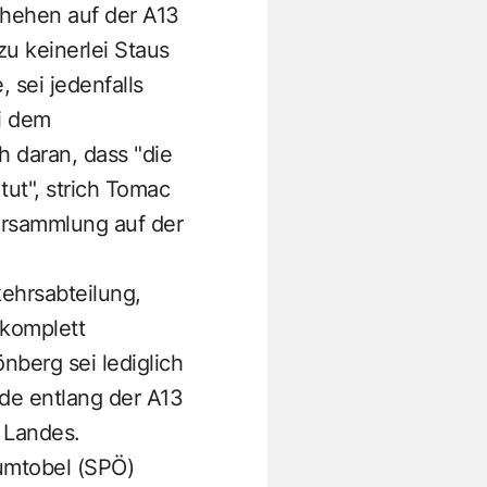
chehen auf der A13
u keinerlei Staus
 sei jedenfalls
i dem
h daran, dass "die
tut", strich Tomac
Versammlung auf der
kehrsabteilung,
"komplett
nberg sei lediglich
de entlang der A13
 Landes.
umtobel (SPÖ)