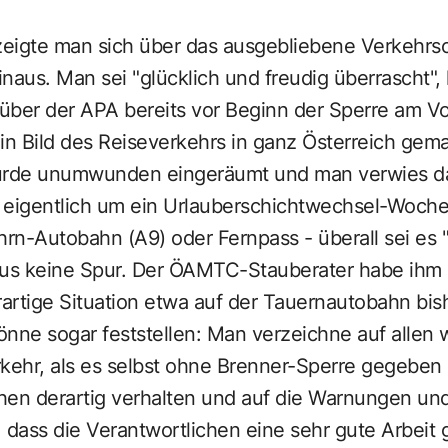
gte man sich über das ausgebliebene Verkehrsc
hinaus. Man sei "glücklich und freudig überrascht",
ber der APA bereits vor Beginn der Sperre am Vor
 Bild des Reiseverkehrs in ganz Österreich gemac
urde unumwunden eingeräumt und man verwies dar
eigentlich um ein Urlauberschichtwechsel-Woch
n-Autobahn (A9) oder Fernpass - überall sei es "s
aus keine Spur. Der ÖAMTC-Stauberater habe ihm
rtige Situation etwa auf der Tauernautobahn bish
önne sogar feststellen: Man verzeichne auf allen
kehr, als es selbst ohne Brenner-Sperre gegeben h
hen derartig verhalten und auf die Warnungen un
 dass die Verantwortlichen eine sehr gute Arbeit 