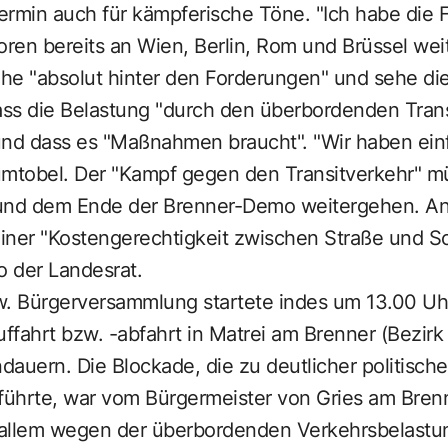
ermin auch für kämpferische Töne. "Ich habe di
en bereits an Wien, Berlin, Rom und Brüssel weite
tehe "absolut hinter den Forderungen" und sehe d
ss die Belastung "durch den überbordenden Tran
und dass es "Maßnahmen braucht". "Wir haben einf
umtobel. Der "Kampf gegen den Transitverkehr" mü
nd dem Ende der Brenner-Demo weitergehen. A
einer "Kostengerechtigkeit zwischen Straße und Sch
o der Landesrat.
 Bürgerversammlung startete indes um 13.00 Uhr 
fahrt bzw. -abfahrt in Matrei am Brenner (Bezirk
dauern. Die Blockade, die zu deutlicher politischer
führte, war vom Bürgermeister von Gries am Brenn
r allem wegen der überbordenden Verkehrsbelastu