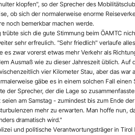
hulter klopfen", so der Sprecher des Mobilitätscl
eise, ob sich der normalerweise enorme Reiseverk
re noch bemerkbar machen werde.
trübte sich die gute Stimmung beim ÖAMTC nicht
iter sehr erfreulich. "Sehr friedlich" verlaufe alles
 es zwar vorerst etwas mehr Verkehr als Richtun
 dem Ausmaß wie zu dieser Jahreszeit üblich. Auf
schenzeitlich vier Kilometer Stau, aber das war a
rmalerweise gäbe es in einem solchen Fall einen S
hte der Sprecher, der die Lage so zusammenfasste
ht seien am Samstag - zumindest bis zum Ende der
sturbulenzen mehr zu erwarten. Man hoffe nun, d
nders dramatisch wird."
izei und politische Verantwortungsträger in Tirol 