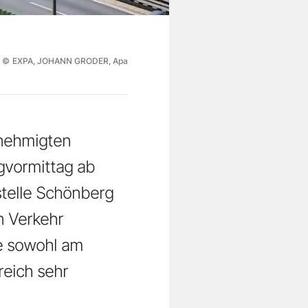
©
EXPA, JOHANN GRODER, Apa
enehmigten
gvormittag ab
stelle Schönberg
n Verkehr
ge sowohl am
reich sehr