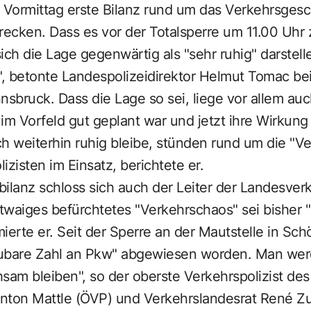
Vormittag erste Bilanz rund um das Verkehrsges
cken. Dass es vor der Totalsperre um 11.00 Uhr z
h die Lage gegenwärtig als "sehr ruhig" darstelle,
h", betonte Landespolizeidirektor Helmut Tomac be
nsbruck. Dass die Lage so sei, liege vor allem auc
im Vorfeld gut geplant war und jetzt ihre Wirkung 
ch weiterhin ruhig bleibe, stünden rund um die "
lizisten im Einsatz, berichtete er.
tbilanz schloss sich auch der Leiter der Landesver
Etwaiges befürchtetes "Verkehrschaos" sei bisher 
ierte er. Seit der Sperre an der Mautstelle in Schö
ubare Zahl an Pkw" abgewiesen worden. Man wer
sam bleiben", so der oberste Verkehrspolizist des
ton Mattle (ÖVP) und Verkehrslandesrat René Z