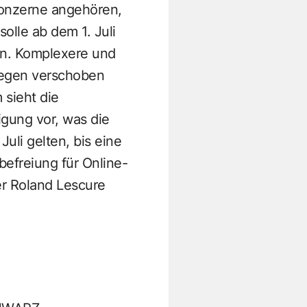
Konzerne angehören,
olle ab dem 1. Juli
en. Komplexere und
gegen verschoben
 sieht die
igung vor, was die
uli gelten, bis eine
efreiung für Online-
er Roland Lescure