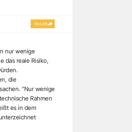
TEILEN
en nur wenige
 das reale Risiko,
ürden.
n, die
rsachen. "Nur wenige
 technische Rahmen
eißt es in dem
unterzeichnet