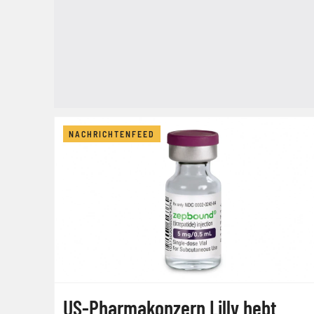
NACHRICHTENFEED
US-Pharmakonzern Lilly hebt