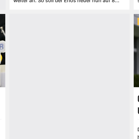
weiter an. So soll der Erlös heuer nun auf 8...