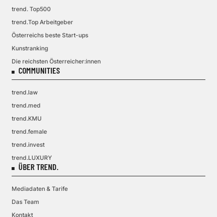
trend. Top500
trend.Top Arbeitgeber
Österreichs beste Start-ups
Kunstranking
Die reichsten Österreicher:innen
COMMUNITIES
trend.law
trend.med
trend.KMU
trend.female
trend.invest
trend.LUXURY
ÜBER TREND.
Mediadaten & Tarife
Das Team
Kontakt