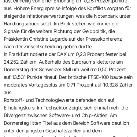
fast einhellig von einer Erhöhung um 0,25 Prozentpunkte
aus. Höhere Energiepreise infolge des Konflikts sorgten für
steigende Inflationserwartungen, was die Notenbank unter
Handlungsdruck setzt. Im Blick stehen wie immer die
Signale für die weitere Richtung der Geldpolitik, die
Präsidentin Christine Lagarde auf der Pressekonferenz
nach der Zinsentscheidung geben dürfte.
In Frankfurt notierte der DAX um 0,23 Prozent fester bei
24.252 Zählern. Außerhalb des Euroraums kletterte am
Donnerstag der Schweizer SMI um weitere 0,50 Prozent
auf 13.531 Punkte hinauf. Der britische FTSE-100 baute sein
moderates Vortagesplus um 0,71 Prozent auf 10.328 Zähler
aus.
Rohstoff- und Technologiewerte befanden sich auf
Erholungskurs. Im Techsektor zeigte sich einmal mehr die
Divergenz zwischen Software- und Chip-Aktien. Am
Donnerstag litten Titel aus dem Bereich Software deutlich
unter den jüngsten Geschäftszahlen und dem