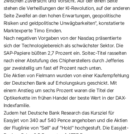
zwischen Zuversicht und Vorsicht. Auf der einen Seite
stehen die Verheißungen der KI-Revolution, auf der anderen
Seite Zweifel an den hohen Erwartungen, geopolitische
Risiken und geldpolitische Unwägbarkeiten", konstatierte
Marktexperte Timo Emden.
Nach negativen Vorgaben von der Nasdaq präsentierte
sich der Technologiebereich als schwächster Sektor. Die
SAP-Papiere büßten 2,7 Prozent ein. Soitec-Titel rasselten
nach einer Abstufung des Chipherstellers durch Jefferies
gar zweistellig um fast elf Prozent nach unten.
Die Aktien von Fielmann wurden von einer Kaufempfehlung
der Deutschen Bank auf Erholungskurs geschickt. Mit
einem Anstieg um sechs Prozent waren die Titel der
Optikerkette im frühen Handel der beste Wert in der DAX-
Indexfamilie.
Zudem hat Deutsche Bank Research das Kursziel für
Easyjet von 340 auf 540 Pence angehoben und die Aktien
der Fluglinie von "Sell" auf "Hold" hochgestuft. Die Easyjet-