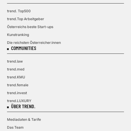
trend. Top500
trend.Top Arbeitgeber
Österreichs beste Start-ups
Kunstranking
Die reichsten Österreicher:innen
COMMUNITIES
trend.law
trend.med
trend.KMU
trend.female
trend.invest
trend.LUXURY
ÜBER TREND.
Mediadaten & Tarife
Das Team