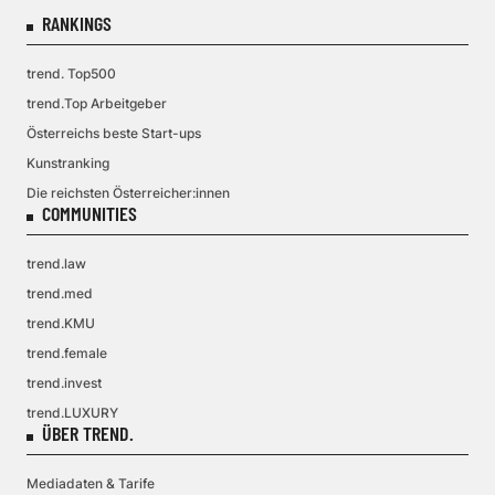
RANKINGS
trend. Top500
trend.Top Arbeitgeber
Österreichs beste Start-ups
Kunstranking
Die reichsten Österreicher:innen
COMMUNITIES
trend.law
trend.med
trend.KMU
trend.female
trend.invest
trend.LUXURY
ÜBER TREND.
Mediadaten & Tarife