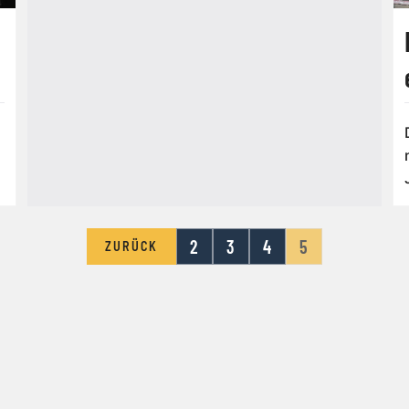
2
3
4
5
ZURÜCK