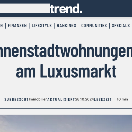
EN
FINANZEN
LIFESTYLE
RANKINGS
COMMUNITIES
SPECIALS
Innenstadtwohnunge
am Luxusmarkt
Immobilien
28.10.2024
10 min
SUBRESSORT
AKTUALISIERT
LESEZEIT