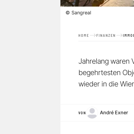
©
Sangreal
HOME
FINANZEN
IMMO
Jahrelang waren V
begehrtesten Obje
wieder in die Wien
André Exner
VON