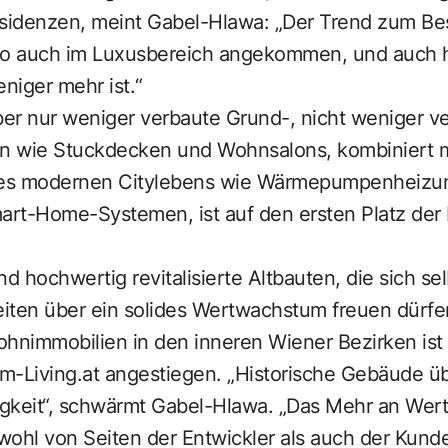
Residenzen, meint Gabel-Hlawa: „Der Trend zum Be
lso auch im Luxusbereich angekommen, und auch hi
eniger mehr ist.“
er nur weniger verbaute Grund-, nicht weniger v
on wie Stuck­decken und Wohnsalons, kombiniert m
es modernen Citylebens wie Wärmepumpenheizun
rt-Home-Systemen, ist auf den ersten Platz der 
d hochwertig revitalisierte Altbauten, die sich sel
iten über ein solides Wertwachstum freuen dürfe
hnimmobilien in den inneren Wiener Bezirken ist 
m-Living.at angestiegen. „Historische Gebäude 
sigkeit“, schwärmt Gabel-Hlawa. „Das Mehr an Wer
ohl von Seiten der Entwickler als auch der Kunde