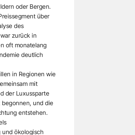
ldern oder Bergen.
 Preissegment über
alyse des
zwar zurück in
n oft monatelang
andemie deutlich
illen in Regionen wie
 gemeinsam mit
d der Luxussparte
t begonnen, und die
ichtung entstehen.
els
g und ökologisch