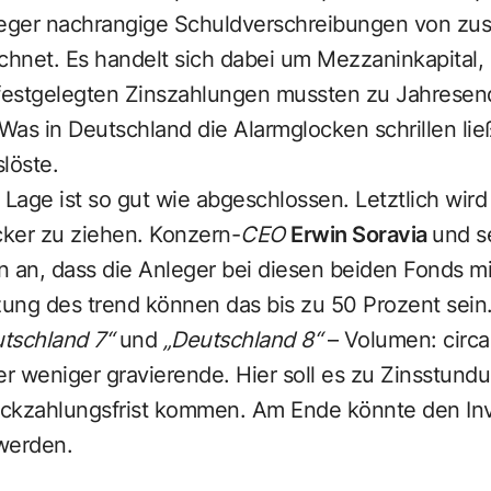
eger nachrangige Schuldverschreibungen von z
chnet. Es handelt sich dabei um Mezzaninkapital, 
 festgelegten Zinszahlungen mussten zu Jahresen
Was in Deutschland die Alarmglocken schrillen li
löste.
 Lage ist so gut wie abgeschlossen. Letztlich wird
cker zu ziehen. Konzern-
CEO
Erwin Soravia
und s
 an, dass die Anleger bei diesen beiden Fonds mi
ung des trend können das bis zu 50 Prozent sein
tschland 7“
und
„Deutschland 8“
– Volumen: circa
r weniger gravierende. Hier soll es zu Zinsstund
ckzahlungsfrist kommen. Am Ende könnte den Inv
werden.