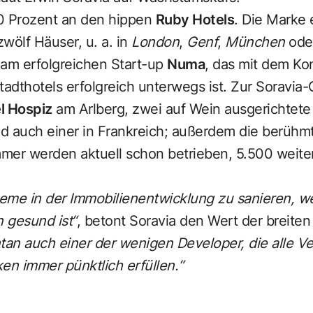
0 Prozent an den hippen
Ruby Hotels
. Die Marke 
wölf Häuser, u. a. in
London
,
Genf
,
München
ode
 am erfolgreichen Start-up
Numa
, das mit dem Ko
 Stadthotels erfolgreich unterwegs ist. Zur Soravi
l Hospiz
am Arlberg, zwei auf Wein ausgerichtet
ald auch einer in Frankreich; außerdem die berüh
mer werden aktuell schon betrieben, 5.500 weiter
obleme in der Immobilienentwicklung zu sanieren, 
gesund ist“
, betont Soravia den Wert der breiten
an auch einer der wenigen Developer, die alle Ve
n immer pünktlich erfüllen.“