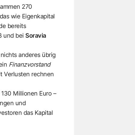
usammen 270
das wie Eigenkapital
de bereits
eß und bei
Soravia
 nichts anderes übrig
ein
Finanzvorstand
t Verlusten rechnen
.
 130 Millionen Euro –
ungen und
estoren das Kapital