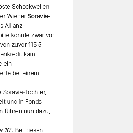
löste Schockwellen
der Wiener
Soravia-
s Allianz-
ilie konnte zwar vor
von zuvor 115,5
kenkredit kam
e ein
erte bei einem
 Soravia-Tochter,
lt und in Fonds
en führen nun dazu,
a 10“
. Bei diesen