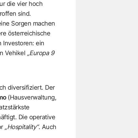
r die vier hoch
offen sind.
 keine Sorgen machen
e österreichische
n Investoren: ein
en Vehikel
„Europa 9
 diversifiziert. Der
mo
(Hausverwaltung,
atzstärkste
ftigt. Die operative
or
„Hospitality“
. Auch