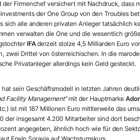
der Firmenchef versichert mit Nachdruck, dass nu
investments der One Group von den Troubles betr
ss sich alle anderen privaten Anleger tatsächlich
en verwalten die One und die wesentlich größer
gstochter
IFA
derzeit stolze 4,5 Milliarden Euro vo
n, zwei Drittel von österreichischen. In die marod
che Privatanleger allerdings kein Geld gesteckt.
hat sein Geschäftsmodell in letzten Jahren deutlich
nd Facility Management“
mit der Hauptmarke
Ado
.) ist mit 187 Millionen Euro mittlerweile das ums
der insgesamt 4.200 Mitarbeiter sind dort beschä
Prozent angegeben, ähnlich hoch wie für den Sekt
 laut Erwin Soravia auf Wachstumskurs.