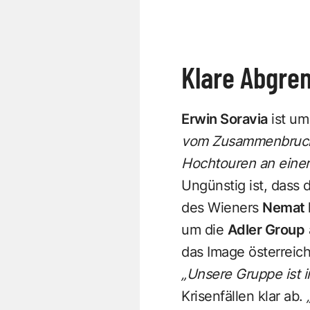
Klare Abgre
Erwin Soravia
ist u
vom Zusammenbruch d
Hochtouren an einer
Ungünstig ist, dass 
des Wieners
Nemat 
um die
Adler Group
das Image österreic
„Unsere Gruppe ist i
Krisenfällen klar ab.