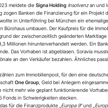
023 meldete die
Signa Holding
Insolvenz
an und 
g zogen Banken die Finanzierung für ein Projekt 
wollte in Unterföhring bei München ein ehemalige
n Bürohaus umbauen. Der Kaufpreis für die Immob
grund der zwischenzeitlich geänderten Marktlage 
3,3 Millionen hinunterverhandelt werden. Ein Ban
ande. Das Vorhaben ist abgeblasen. Soravia musst
önale an den Verkäufer bezahlen. Ähnliches passi
zählen zum Immobilienpool, für den eine deutsche
lschaft
One Group
, Geld bei Anlegern eingesamme
ge nicht mehr wie geplant funktionierende Vorhab
5 Fonds in Schwierigkeiten stecken.
 das für die Finanzprodukte
„Europa 9“
und
„Europ