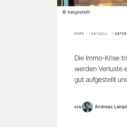
©
beigestellt
HOME
AKTUELL
UNTE
Die Immo-Krise tr
werden Verluste e
gut aufgestellt un
Andreas Lampl
VON