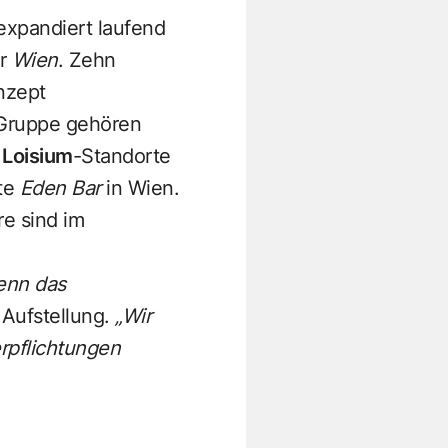
expandiert laufend
r
Wien
. Zehn
nzept
a-Gruppe gehören
e
Loisium
-Standorte
mte
Eden Bar
in Wien.
e sind im
wenn das
 Aufstellung.
„Wir
rpflichtungen