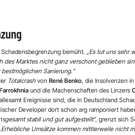
nzung
m Schadensbegrenzung bemüht.
„Es tut uns sehr 
es Marktes nicht ganz verschont geblieben sind.
 bestmöglichen Sanierung.“
der
Totalcrash
von
René Benko
, die Insolvenzen i
Farrokhnia
und die Machenschaften des Linzers
C
allesamt Ereignisse sind, die in Deutschland Scha
hischer Developer dort schon arg ramponiert habe
nsgesamt stabil und gut aufgestellt“
, grenzt sich 
„Erhebliche Umsätze kommen mittlerweile nicht 