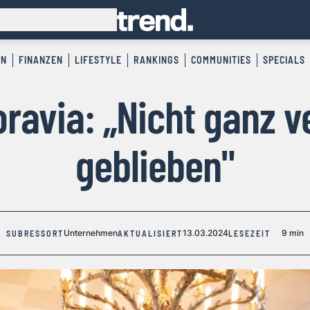
EN
FINANZEN
LIFESTYLE
RANKINGS
COMMUNITIES
SPECIALS
ravia: „Nicht ganz 
geblieben"
Unternehmen
13.03.2024
9 min
SUBRESSORT
AKTUALISIERT
LESEZEIT