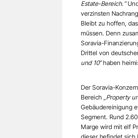
Estate-Bereich.“
Und 
verzinsten Nachrang
Bleibt zu hoffen, da
müssen. Denn zusamm
Soravia-Finanzierun
Drittel von deutsche
und 10“
haben heimis
Der Soravia-Konzern 
Bereich
„Property u
Gebäudereinigung etc
Segment. Rund 2.600 
Marge wird mit elf 
dieser befindet sich