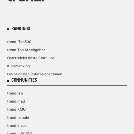
RANKINGS
trend. Top500
trend.Top Arbeitgeber
Österreichs beste Start-ups
Kunstranking
Die reichsten Österreicher:innen
COMMUNITIES
trend.law
trend.med
trend.KMU
trend.female
trend.invest
trend.LUXURY