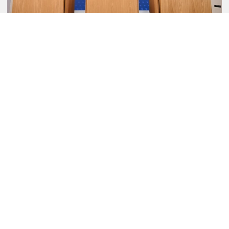
Politik Backstage Podcast (IV): Wenn
das Trio dreimal klingelt
Die neue Folge des Podcasts zu Politik Backstage: Warum die
Dreier-Koalition Missklänge um das Budget gleich dreifach
übertönte. W...
PODCAST