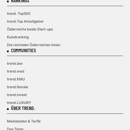
RANKINGS
trend. Top500
trend.Top Arbeitgeber
Österreichs beste Start-ups
Kunstranking
Die reichsten Österreicher:innen
COMMUNITIES
trend.law
trend.med
trend.KMU
trend.female
trend.invest
trend.LUXURY
ÜBER TREND.
Mediadaten & Tarife
Das Team