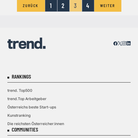
1
2
3
4
ZURÜCK
WEITER
RANKINGS
trend. Top500
trend.Top Arbeitgeber
Österreichs beste Start-ups
Kunstranking
Die reichsten Österreicher:innen
COMMUNITIES