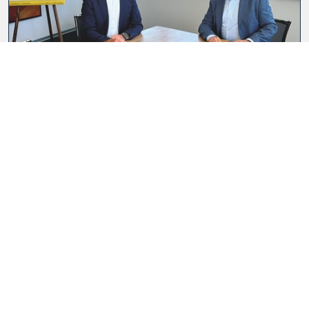
KI im ELAK: wie künstliche Intelligenz
den Verwaltungsalltag verändert
Zwei Experten für Verwaltungsmodernisierung berichten, wie KI
die Abläufe auf ein neues Level hebt und vom historischen
Erfahrungs...
SPECIAL