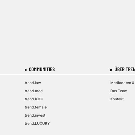
COMMUNITIES
ÜBER TREN
trend.law
Mediadaten & 
trend.med
Das Team
trend.KMU
Kontakt
trend.female
trend.invest
trend.LUXURY