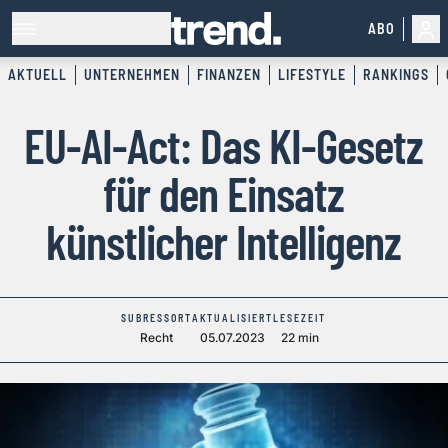
ABO
AKTUELL
UNTERNEHMEN
FINANZEN
LIFESTYLE
RANKINGS
EU-AI-Act: Das KI-Gesetz
für den Einsatz
künstlicher Intelligenz
SUBRESSORT
AKTUALISIERT
LESEZEIT
Recht
05.07.2023
22 min