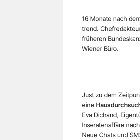
16 Monate nach dem 
trend. Chefredakteu
früheren Bundeskanz
Wiener Büro.
Just zu dem Zeitpunk
eine
Hausdurchsuch
Eva Dichand, Eigent
Inseratenaffäre nac
Neue Chats und SMS,