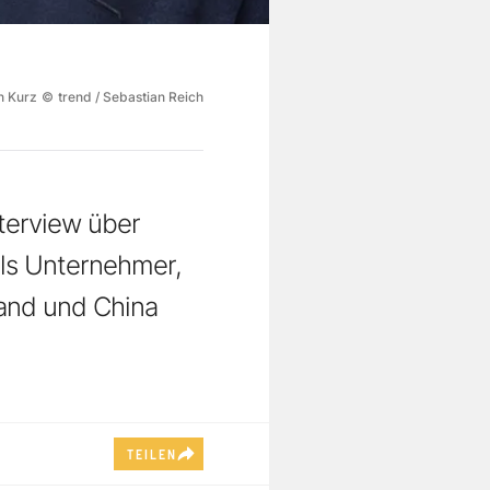
n Kurz
©
trend / Sebastian Reich
nterview über
als Unternehmer,
land und China
TEILEN