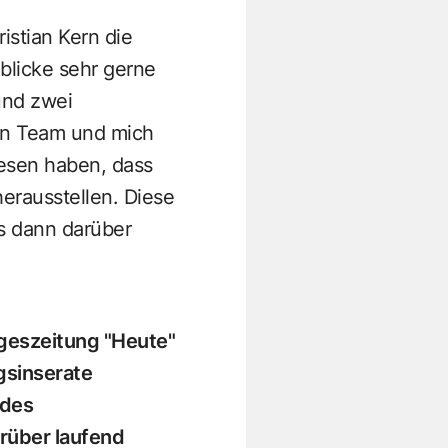
istian Kern die
 blicke sehr gerne
und zwei
ein Team und mich
iesen haben, dass
herausstellen. Diese
ss dann darüber
geszeitung "Heute"
gsinserate
 des
rüber laufend