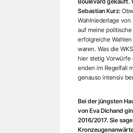
Boulevard gekauft.
Sebastian Kurz:
Obwo
Wahlniederlage von 2
auf meine politische
erfolgreiche Wahlen
waren. Was die WKStA
hier stetig Vorwürfe
enden im Regelfall m
genauso intensiv ber
Bei der jüngsten H
von Eva Dichand gi
2016/2017. Sie sagen
Kronzeugenanwärter