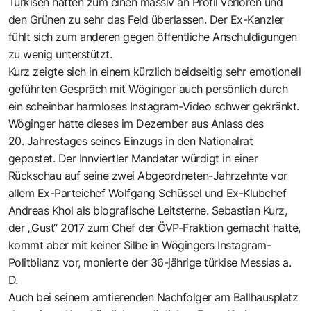
Türkisen hätten zum einen massiv an Profil verloren und
den Grünen zu sehr das Feld überlassen. Der Ex-Kanzler
fühlt sich zum anderen gegen öffentliche Anschuldigungen
zu wenig unterstützt.
Kurz zeigte sich in einem kürzlich beidseitig sehr emotionell
geführten Gespräch mit Wöginger auch persönlich durch
ein scheinbar harmloses Instagram-Video schwer gekränkt.
Wöginger hatte dieses im Dezember aus Anlass des
20. Jahrestages seines Einzugs in den Nationalrat
gepostet. Der Innviertler Mandatar würdigt in einer
Rückschau auf seine zwei Abgeordneten-Jahrzehnte vor
allem Ex-Parteichef Wolfgang Schüssel und Ex-Klubchef
Andreas Khol als biografische Leitsterne. Sebastian Kurz,
der „Gust“ 2017 zum Chef der ÖVP-Fraktion gemacht hatte,
kommt aber mit keiner Silbe in Wögingers Instagram-
Politbilanz vor, monierte der 36-jährige türkise Messias a.
D.
Auch bei seinem amtierenden Nachfolger am Ballhausplatz