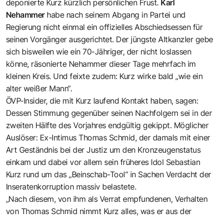
deponierte Kurz kürzlich persönlichen Frust.
Karl
Nehammer
habe nach seinem Abgang in Partei und
Regierung nicht einmal ein offizielles Abschiedsessen für
seinen Vorgänger ausgerichtet. Der jüngste Altkanzler gebe
sich bisweilen wie ein 70-Jähriger, der nicht loslassen
könne, räsonierte Nehammer dieser Tage mehrfach im
kleinen Kreis. Und feixte zudem: Kurz wirke bald „wie ein
alter weißer Mann“.
ÖVP-Insider, die mit Kurz laufend Kontakt haben, sagen:
Dessen Stimmung gegenüber seinen Nachfolgern sei in der
zweiten Hälfte des Vorjahres endgültig gekippt. Möglicher
Auslöser: Ex-Intimus Thomas Schmid, der damals mit einer
Art Geständnis bei der Justiz um den Kronzeugenstatus
einkam und dabei vor allem sein früheres Idol Sebastian
Kurz rund um das „Beinschab-Tool“ in Sachen Verdacht der
Inseratenkorruption massiv belastete.
„Nach diesem, von ihm als Verrat empfundenen, Verhalten
von Thomas Schmid nimmt Kurz alles, was er aus der