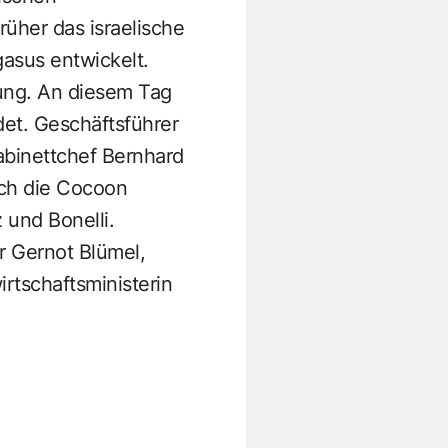
rüher das israelische
asus entwickelt.
sung. An diesem Tag
t. Geschäftsführer
abinettchef Bernhard
auch die Cocoon
 und Bonelli.
er Gernot Blümel,
rtschaftsministerin