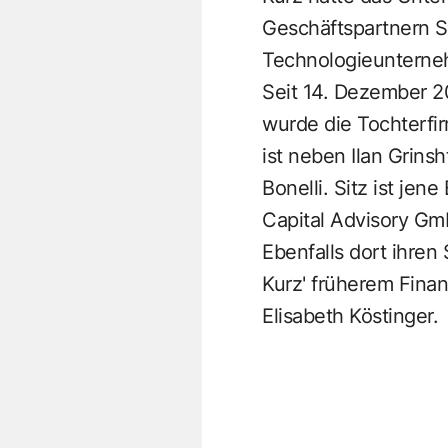
Geschäftspartnern Sh
Technologieunterneh
Seit 14. Dezember 2
wurde die Tochterf
ist neben Ilan Grins
Bonelli. Sitz ist je
Capital Advisory Gmb
Ebenfalls dort ihren
Kurz' früherem Fina
Elisabeth Köstinger.