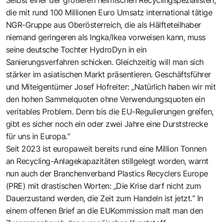
Selbst einer der größeren heimischen Recyclingspezialisten,
die mit rund 100 Millionen Euro Umsatz international tätige
NGR-Gruppe aus Oberösterreich, die als Hälfteteilhaber
niemand geringeren als Ingka/Ikea vorweisen kann, muss
seine deutsche Tochter HydroDyn in ein
Sanierungsverfahren schicken. Gleichzeitig will man sich
stärker im asiatischen Markt präsentieren. Geschäftsführer
und Miteigentümer Josef Hofreiter: „Natürlich haben wir mit
den hohen Sammelquoten ohne Verwendungsquoten ein
veritables Problem. Denn bis die EU-Regulierungen greifen,
gibt es sicher noch ein oder zwei Jahre eine Durststrecke
für uns in Europa.“
Seit 2023 ist europaweit bereits rund eine Million Tonnen
an Recycling-Anlagekapazitäten stillgelegt worden, warnt
nun auch der Branchenverband Plastics Recyclers Europe
(PRE) mit drastischen Worten: „Die Krise darf nicht zum
Dauerzustand werden, die Zeit zum Handeln ist jetzt.“ In
einem offenen Brief an die EUKommission malt man den