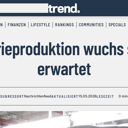
EN
FINANZEN
LIFESTYLE
RANKINGS
COMMUNITIES
SPECIALS
ieproduktion wuchs 
erwartet
Nachrichtenfeed
15.05.2026
0 min
SUBRESSORT
AKTUALISIERT
LESEZEIT